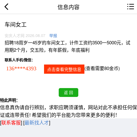
信息内容
车间女工
安庆人才网 2026.08.07
举报
招聘18周岁一45岁的车间女工，计件工资约3500一5000元，试
用期2个月，交五险，有年薪假，年底福利
联系人手机/微信：
(查看需要80金币)
136****4393
点击查看完整信息
特此声明：
信息真伪请自行辨别，求职应聘须谨慎，网站对此不承担任何保
证或连带责任! 希望我们的平台能为您带来更多的便利！
[
联系客服
]
[
最新找人才
]