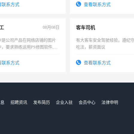
看联系方式
查看联系方式
工
08月08日
客车司机
作是公司产品在网络店铺的图片
有大客车安全驾驶经验，遵纪
作，要求熟练运用PS修图软件,工
吃注，薪资面议
每天8小时，待遇优厚。
看联系方式
查看联系方式
信息
招聘资讯
发布简历
企业入驻
会员中心
法律申明
们