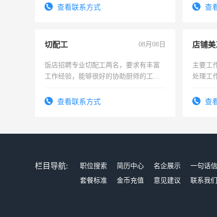
表或者有医学资质的优先，底薪+绩效，
查看联系方式
查
交五险。
切配工
08月08日
店铺美
饭店招聘专业切配工两名，要求有丰富
主要工
工作经验，能够很好的协助厨师的工
处理工
作。包吃住，每月有公休，工资3500-
作时间
4500。
查看联系方式
查
栏目导航:
职位搜索
简历中心
名企展示
一句话
套餐标准
金币充值
意见建议
联系我