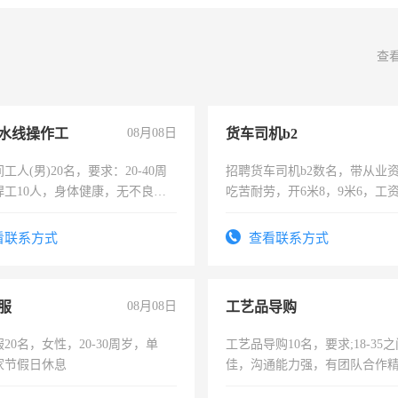
查
水线操作工
08月08日
货车司机b2
工人(男)20名，要求：20-40周
招聘货车司机b2数名，带从业
焊工10人，身体健康，无不良嗜
吃苦耐劳，开6米8，9米6，工
：4500-7000元，标准八人间住
费发放劳保用品，两班倒，每月
看联系方式
查看联系方式
时发放工资，工作时间10小时
服
08月08日
工艺品导购
20名，女性，20-30周岁，单
工艺品导购10名，要求;18-35
家节假日休息
佳，沟通能力强，有团队合作
上进心，有工作经验者优先！