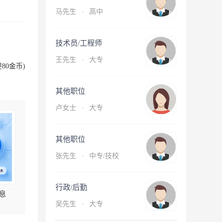
马先生
·
高中
技术员/工程师
王先生
·
大专
80金币)
其他职位
卢女士
·
大专
其他职位
张先生
·
中专/技校
行政/后勤
息
吴先生
·
大专