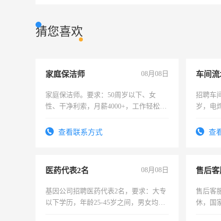
猜您喜欢
家庭保洁师
08月08日
车间流
家庭保洁师。要求：50周岁以下、女
招聘车间
性、干净利索，月薪4000+，工作轻松，
岁，电
时间灵活，不需坐班，适合宝妈、全职
好。薪资
太太等。
宿，免
查看联系方式
查
25号准
医药代表2名
08月08日
售后客
基因公司招聘医药代表2名，要求：大专
售后客服
以下学历，年龄25-45岁之间，男女均
休，国
可，需要具有营销经验，从事过医药代