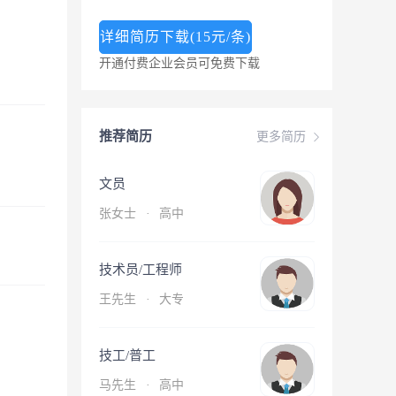
详细简历下载(15元/条)
开通付费企业会员可免费下载
推荐简历
更多简历
文员
张女士
·
高中
技术员/工程师
王先生
·
大专
技工/普工
马先生
·
高中