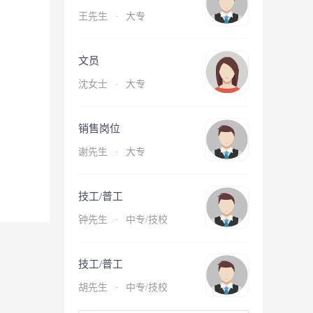
王先生
·
大专
文员
沈女士
·
大专
销售岗位
谢先生
·
大专
技工/普工
钟先生
·
中专/技校
技工/普工
胡先生
·
中专/技校